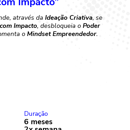
 com Impacto”
nde, através da
Ideação Criativa
, se
 com Impacto
, desbloqueia o
Poder
fomenta o
Mindset Empreendedor
.
Duração
6 meses
2x semana