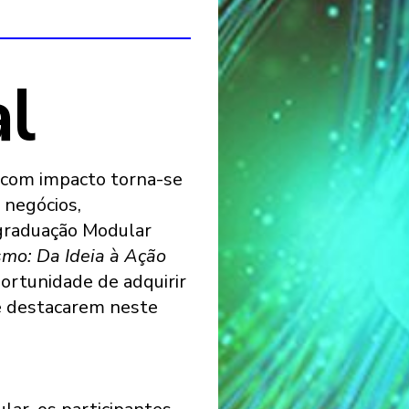
al
o com impacto torna-se
 negócios,
graduação Modular
smo: Da Ideia à Ação
portunidade de adquirir
e destacarem neste