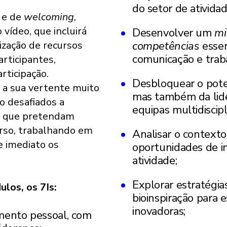
do setor de atividad
 e de
welcoming
,
vídeo, que incluirá
Desenvolver um
mi
lização de recursos
competências
essenc
comunicação e trab
articipantes,
ticipação.
Desbloquear o pote
e a sua vertente muito
mas também da lide
ão desafiados a
equipas multidiscipl
or que pretendam
urso, trabalhando em
Analisar o contexto
e imediato os
oportunidades de i
atividade;
Explorar estratégias
los, os 7Is:
bioinspiração para e
inovadoras;
mento pessoal, com