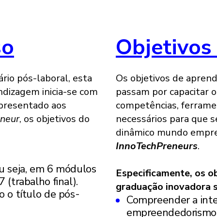
so
Objetivos
io pós-laboral, esta
Os objetivos de apren
endizagem inicia-se com
passam por capacitar o
apresentado aos
competências, ferrame
neur
, os objetivos do
necessários para que s
dinâmico mundo empres
InnoTechPreneurs
.
u seja, em 6 módulos
Especificamente, os o
 (trabalho final).
graduação inovadora 
 o título de pós-
Compreender a inte
empreendedorismo e