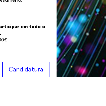
crescimento
articipar em todo o
.
700€
Candidatura