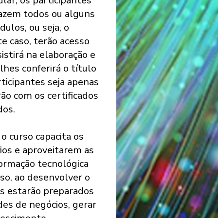
ar, os participantes
fazem todos ou alguns
ulos, ou seja, o
e caso, terão acesso
stirá na elaboração e
hes conferirá o título
ticipantes seja apenas
rão com os certificados
dos.
 o curso capacita os
ios e aproveitarem as
ormação tecnológica
so, ao desenvolver o
s estarão preparados
des de negócios, gerar