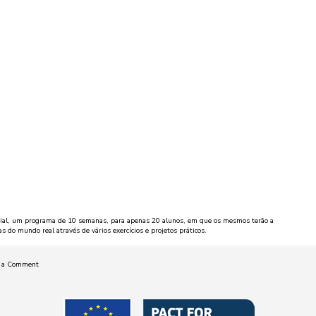
cial, um programa de 10 semanas, para apenas 20 alunos, em que os mesmos terão a
do mundo real através de vários exercícios e projetos práticos.
on
e a Comment
NOVA
FCT
selecionada
pela
Samsung