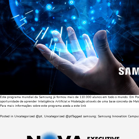
Este programa mundial da Samsung já formou mais de 110.000 alunos em todo o mundo. Em Portug
oportunidade de aprender Inteligência Artificial e Modelação através de uma base concreta de Mat
Para mais informações sobre este programa aceda a este
link
Posted in
Uncategorized @pt
,
Uncategorized @pt
Tagged
samsung; Samsung Innovation Campus; ar