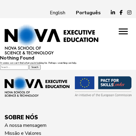
Português
English
Nothing Found
It seems we can’t find what you’re looking for. Perhaps searching can help.
Search
for:
SOBRE NÓS
A nossa mensagem
Missão e Valores