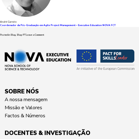
André Carreiro
Coordenador da Pós-Graduação em Agile Project Management – Executive Education NOVA FCT
on
Posted in
Blog
,
Blog-PT
Leave a Comment
IA
e
Agile
–
Uma
Parceria
Natural
SOBRE NÓS
A nossa mensagem
Missão e Valores
Factos & Números
DOCENTES & INVESTIGAÇÃO