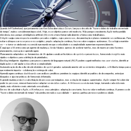
Quando
Jeff Sutherland
, que juntamente com
Ken Schwaber
criou o
Scrum
, lançou o desafio de “fazer o dobro do trabalho em metade
do tempo”, muitos consideraram impossível. Hoje, esse objetivo parece até modesto. Não porque o movimento
Agile
tenha perdido
relevância, mas porque a inteligência artificial (IA) está a transformar radicalmente a forma como trabalhamos.
O
Agile
surgiu como resposta a modelos pesados e rígidos, cujos processos, documentação e planos raramente se confirmavam. Para
evitar e ultrapassar esse peso e essa rigidez, propôs adaptação contínua, foco no valor e equipas autónomas. Essa lógica mantém-
se — e torna-se ainda mais essencial num mundo em que a velocidade e a complexidade aumentam exponencialmente.
É aqui que a IA entra como um agente de mudança. Já não falamos apenas de acelerar tarefas, mas de repensar como fazemos
planeamento, execução e aprendizagem:
Planeamento adaptativo: as ferramentas de IA ajudam a analisar históricos de
sprints
e prever riscos, fornecendo
insights
mais
rápidos e objetivos para a definição de prioridades;
Backlog
inteligente: algoritmos para processamento de linguagem natural (NLP) podem sugerir melhorias nas
user stories
, identificar
duplicações e até ajudar a classificar a complexidade;
Automatização do dia a dia: desde relatórios de
sprint
gerados automaticamente até assistentes integrados, a IA liberta tempo para o
que realmente importa – colaboração e entrega de valor;
Aprendizagem contínua:
dashboards
com análises preditivas permitem às equipas identificar padrões de desempenho, antecipar
bloqueios e ajustar práticas de forma mais informada;
A grande mudança não é a substituição de pessoas por máquinas, mas a criação de equipas aumentadas.
Agile
sempre foi sobre dar
poder às pessoas, remover burocracia e adaptar-se em ciclos curtos. A IA leva essa visão mais longe, tornando cada ciclo mais
rápido, mais eficiente e mais orientado a resultados.
Em vez de substituir o
Agile
, a IA reforça os seus princípios: adaptação constante, foco no valor e melhoria contínua. A promessa de
“fazer o dobro em metade do tempo” não perdeu em nada a sua validade — apenas ganhou um novo e poderoso aliado.