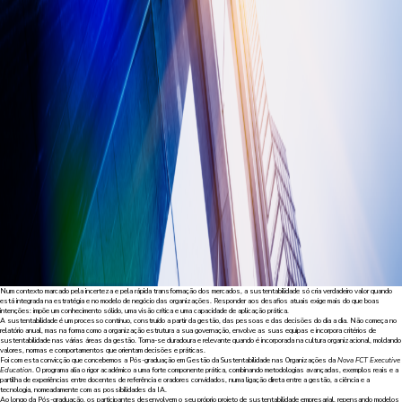
Num contexto marcado pela incerteza e pela rápida transformação dos mercados, a sustentabilidade só cria verdadeiro valor quando
está integrada na estratégia e no modelo de negócio das organizações. Responder aos desafios atuais exige mais do que boas
intenções: impõe um conhecimento sólido, uma visão crítica e uma capacidade de aplicação prática.
A sustentabilidade é um processo contínuo, construído a partir da gestão, das pessoas e das decisões do dia a dia. Não começa no
relatório anual, mas na forma como a organização estrutura a sua governação, envolve as suas equipas e incorpora critérios de
sustentabilidade nas várias áreas da gestão. Torna-se duradoura e relevante quando é incorporada na cultura organizacional, moldando
valores, normas e comportamentos que orientam decisões e práticas.
Foi com esta convicção que concebemos a Pós-graduação em Gestão da Sustentabilidade nas Organizações da
Nova FCT Executive
Education
. O programa alia o rigor académico a uma forte componente prática, combinando metodologias avançadas, exemplos reais e a
partilha de experiências entre docentes de referência e oradores convidados, numa ligação direta entre a gestão, a ciência e a
tecnologia, nomeadamente com as possibilidades da IA.
Ao longo da Pós-graduação, os participantes desenvolvem o seu próprio projeto de sustentabilidade empresarial, repensando modelos