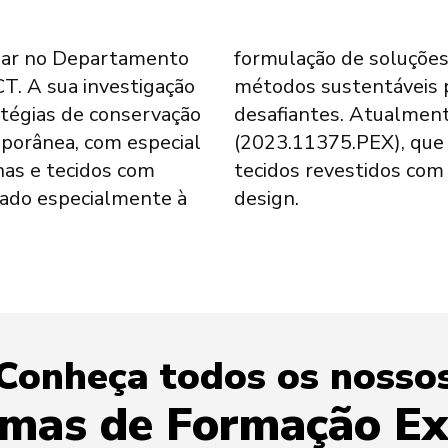
liar no Departamento
rvação preventiva e a
. A sua investigação
ção destes materiais
tégias de conservação
a o projeto InBloom
porânea, com especial
nómeno de blooming em
has e tecidos com
coleções de moda e
cado especialmente à
design.
Conheça todos os nosso
mas de Formação Ex