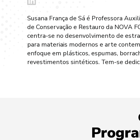
Susana França de Sá é Professora Auxi
formulação de soluções eficazes de conse
de Conservação e Restauro da NOVA FCT
métodos sustentáveis para a preserva
centra-se no desenvolvimento de estra
desafiantes. Atualmente, coorden
para materiais modernos e arte contem
(2023.11375.PEX), que investiga o fe
enfoque em plásticos, espumas, borrac
tecidos revestidos com poliuretano, em 
revestimentos sintéticos. Tem-se dedi
Progra