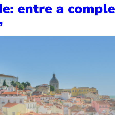
de: entre a comple
”