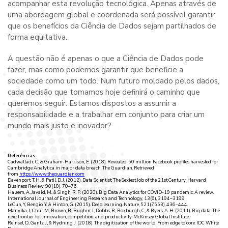
acompanhar esta revolução tecnológica. Apenas através de
uma abordagem global e coordenada será possível garantir
que os benefícios da Ciência de Dados sejam partilhados de
forma equitativa.
A questão não é apenas o que a Ciência de Dados pode
fazer, mas como podemos garantir que beneficie a
sociedade como um todo. Num futuro moldado pelos dados,
cada decisão que tomamos hoje definirá o caminho que
queremos seguir. Estamos dispostos a assumir a
responsabilidade e a trabalhar em conjunto para criar um
mundo mais justo e inovador?
Referências
Cadwalladr, C., & Graham-Harrison, E. (2018). Revealed: 50 million Facebook profiles harvested for
Cambridge Analytica in major data breach. The Guardian. Retrieved
from
https://www.theguardian.com
Davenport, T. H., & Patil, D. J. (2012). Data Scientist: The Sexiest Job of the 21st Century. Harvard
Business Review, 90(10), 70–76.
Haleem, A., Javaid, M., & Singh, R. P. (2020). Big Data Analytics for COVID-19 pandemic: A review.
International Journal of Engineering Research and Technology, 13(6), 3194–3199.
LeCun, Y., Bengio, Y., & Hinton, G. (2015). Deep learning. Nature, 521(7553), 436–444.
Manyika, J., Chui, M., Brown, B., Bughin, J., Dobbs, R., Roxburgh, C., & Byers, A. H. (2011). Big data: The
next frontier for innovation, competition, and productivity. McKinsey Global Institute.
Reinsel, D., Gantz, J., & Rydning, J. (2018). The digitization of the world: From edge to core. IDC White